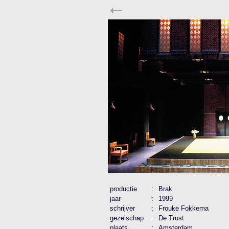
productie
:
Brak
jaar
:
1999
schrijver
:
Frouke Fokkema
gezelschap
:
De Trust
plaats
:
Amsterdam