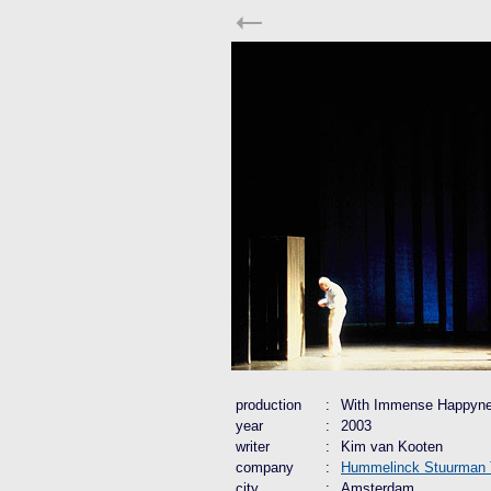
production
:
With Immense Happyn
year
:
2003
writer
:
Kim van Kooten
company
:
Hummelinck Stuurman T
city
:
Amsterdam