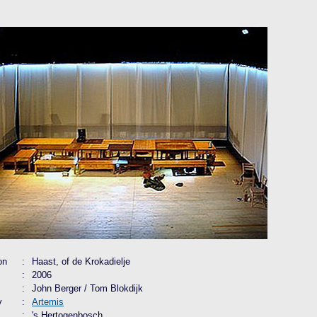
on
:
Haast, of de Krokadielje
:
2006
:
John Berger / Tom Blokdijk
y
:
Artemis
:
's Hertogenbosch