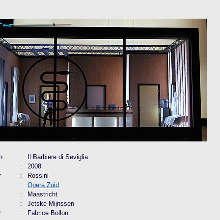
n
:
Il Barbiere di Seviglia
:
2008
r
:
Rossini
:
Opera Zuid
:
Maastricht
:
Jetske Mijnssen
r
:
Fabrice Bollon